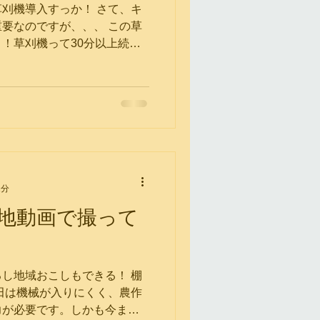
刈機導入すっか！ さて、キ
要なのですが、、、 この草
！草刈機って30分以上続け
てて、理由は振動障害ってい
障害？とかが発生してしまう
1分
地動画で撮って
し地域おこしもできる！ 棚
田は機械が入りにくく、農作
力が必要です。しかも今まで