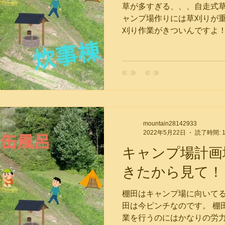
草が多すぎる、、、自走式草
ャンプ場作りには草刈りが重
刈り作業がきついんですよ！
るのは良くないって言われ
う末梢循環障害、末梢神経
からみたいですね...
mountain28142933
2022年5月22日
読了時間: 
キャンプ場計画
きたから見て！
棚田はキャンプ場に向いてる
田は今ピンチなのです。 棚
業を行うのにはかなりの労