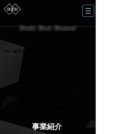
D
B
D
ouble
lack
iamond
Double Black Diamond とは...
スキー場でコースの難易度を表すとき「最上級コース」を
意味し
宝石のブラックダイヤモンドには
「成功」「現実化」「強さ」「不屈」
など様々な意味が込められています
DBDは巨大雪庇処理や雪崩コントロールなど
雪に対しての知識を持ち
雪氷コンサルティングを行っています。
​木工ハンドメイドやフィールド管理なども行っています
​事業紹介